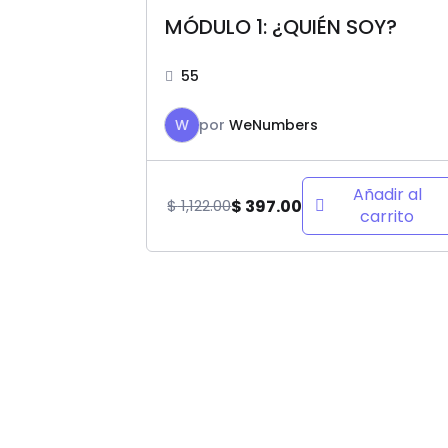
MÓDULO 1: ¿QUIÉN SOY?
55
W
por
WeNumbers
Añadir al
$
397.00
$
1,122.00
carrito
El
El
precio
precio
original
actual
era:
es:
$ 1,122.00.
$ 397.00.